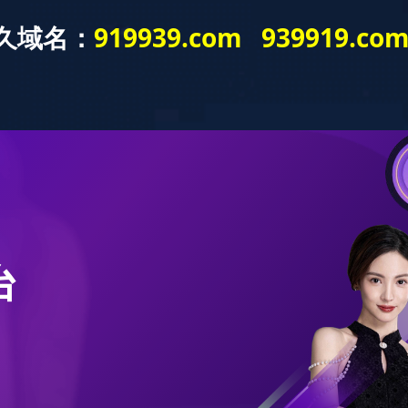
案
服务与支持
投资者服务