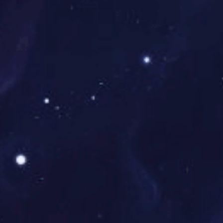
户使用灌装开云在线官方网站，把机器供墨系统的智能芯片屏蔽掉，使
完整，不能有效指导用户用墨，产生漏墨现象。
总会存有一部分空气，由于气孔的存在，气压保持正常。用灌墨方式往
节功能失灵，墨盒内温度就会升高，使内部压力大于外界大气压，开云在
的化学成份达不到技术标准，放置一段时间后容易变质，产生大大小小
，产生漏墨现象。
盒内充墨时，墨孔处的贴子没有粘紧盖子，或者安装墨盒动作“粗鲁”，
开云在线官方网站从喷头内甩出，造成漏墨现象。可见，90%以上的“漏
打印喷头、机器设备有严重损害，而且灌装开云在线官方网站的色域小，
质量欠佳。原装开云在线官方网站就不会产生漏墨现象。
电
静止不动的电荷，是不同物体之间相互摩擦而产生在物体表面所带的正
产品，也是容易产生静电的机器之一。静电的产生，不仅会对打印质量及
就大幅面打印机而言，机器的中轴部分与纸张的接触面积较大，如果采用
、磨擦时就很容易产生静电。预防大幅面打印机静电的产生，就要使用原