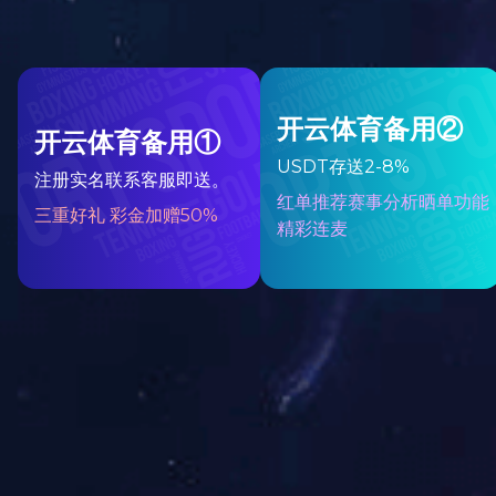
NEWS CENTER
- 新闻中心 -
产品资讯
大幅面
市场，各种
公司新闻
掌握住使用
大幅面打
展会信息
市场，各种假
我们只有掌
招标公告
境、温度、湿
一、防“漏
漏墨是打印