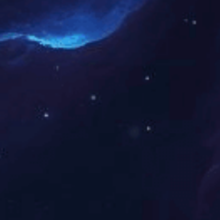
靠性降低，而
印机对打印介
体成本考虑才
五、正确
结合大幅面
和技巧：
1、看价格
2、尽量找打
家都有防伪查
3、结合实际
择容量大小不
4、综合考虑
感。
综合大幅面