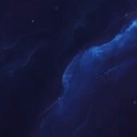
质都经过严密的静电测试，可以确保在设备上安全、安心地使用。非正
保证，打印时很容易产生静电现象。
环保
耗材时注重的一个重要方面。使用灌装开云在线官方网站，很容易对环
惠普开云在线官方网站通过了德国“BlueAngel”环保认证。惠普对开
材所用的包装盒、宣传材料、说明书、包装塑料和泡沫等都是可降解和再
在线官方网站的配方很不完善，其成分对环境的威胁更大。在安装使用
网站用完后，它可以单独更换，既简单方便，又不污染环境。而使用灌装
境的美观，而且在安装时也很麻烦。在回收利用阶段，惠普对原装墨盒进
后，直接往里填充劣质开云在线官方网站，再拿来当原装开云在线官方网
大污染。
打印成本
面打印机的过程中，有些用户为了眼前利益，无论是开云在线官方网站
打印机是大幅面彩色打印，耗材消耗量惊人。由于不同的耗材的质量和性
造成机器的损坏;兼容耗材较为便宜，但打印质量会受影响，甚至对机器造
构Gartner报告表明，使用高可靠性和高打印质量的原装墨，可以降低