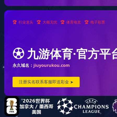
联系方式
曾经理
18578232152