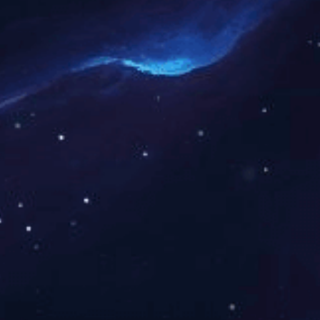
2018-04-24
[临时公告]
2018-04-24
[临时公告]
2018-04-24
[临时公告]
2018-04-02