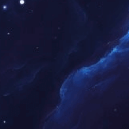
开云（中国）:关于前期会计差错更正的公告
开云（中国）:会计估计变更公告
云（中国）:2017年年度报告摘要
开云（中国）:第一届董事会第十次会议决议公告
开云（中国）:大华会计师事务所前期重大会计差错更正的专项说明
云（中国）:2017年度权益分派预案
开云（中国）:关于偶发性关联交易的公告