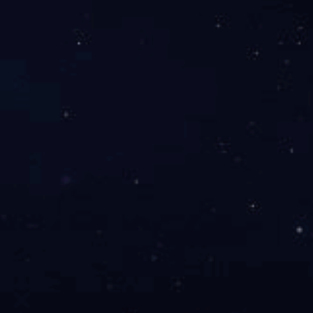
（中国）
（中国）
销售
纳士
留言