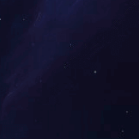
开云（中国）:第一届监事会第九次会议决议公告
开云（中国）:关于补充确认关联交易的公告
开云（中国）:诉讼进展公告
首页
上一页
2
3
4
5
6